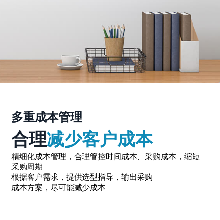
多重成本管理
合理
减少客户成本
精细化成本管理，合理管控时间成本、采购成本，缩短
采购周期
根据客户需求，提供选型指导，输出采购
成本方案，尽可能减少成本