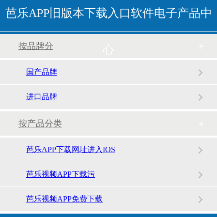
芭乐APP旧版本下载入口软件电子产品中
按品牌分
心
国产品牌
美光2023财年Q1营收下跌47%
进口品牌
按产品分类
芭乐APP下载网址进入IOS
半导体供应过剩 2023年秋季化解
芭乐视频APP下载污
芭乐视频APP免费下载