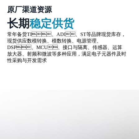
原厂渠道资源
长期
稳定供货
常年备货TI、ADI、ST等品牌现货库存，
现货供应数模转换、模数转换、电源管理、
DSP、MCU、接口与隔离、传感器、运算
放大器、射频和微波等多种应用，满足电子元器件及时
性采购与开发需求