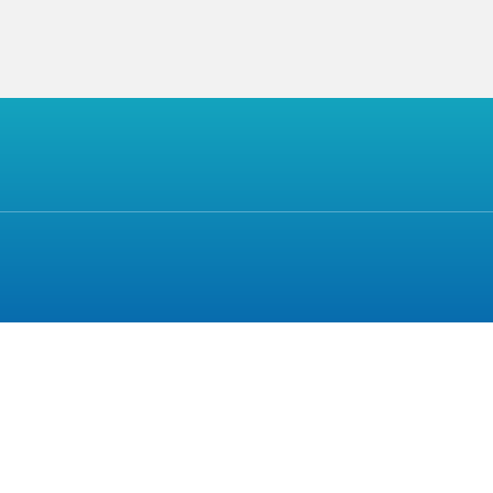
本下载入口软件电子代理国内优质供应商，为客户提供选型帮