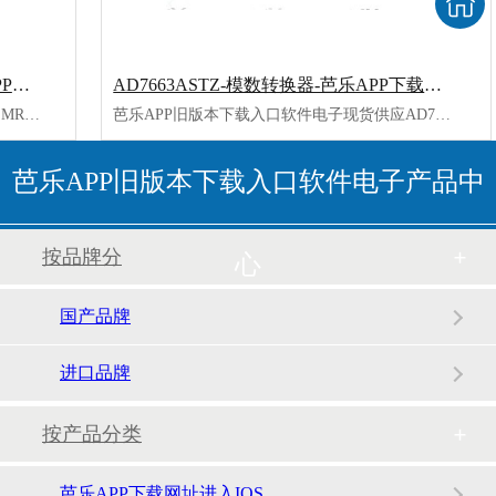
LMR16020PDDAR-降压转换器-芭乐APP下载网址进入IOS
AD7663ASTZ-模数转换器-芭乐APP下载网址进入IOS
芭乐APP旧版本下载入口软件电子现货供应LMR16020PDDAR，原装正品，支持第三方检测，由于芯片型号较多，如果找不到您所需要的型号，请联系客服，芭乐APP旧版本下载入口软件将为您提供1对1专属服务，助您采购无忧！
芭乐APP旧版本下载入口软件电子现货供应AD7663ASTZ，原装正品，支持第三方检测，由于芯片型号较多，如果找不到您所需要的型号，请联系客服，芭乐APP旧版本下载入口软件将为您提供1对1专属服务，助您采购无忧！
芭乐APP旧版本下载入口软件电子产品中
按品牌分
心
国产品牌
美光2023财年Q1营收下跌47%
进口品牌
按产品分类
芭乐APP下载网址进入IOS