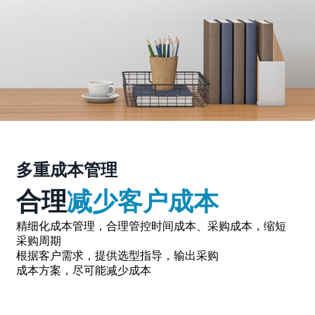
多重成本管理
合理
减少客户成本
精细化成本管理，合理管控时间成本、采购成本，缩短
采购周期
根据客户需求，提供选型指导，输出采购
成本方案，尽可能减少成本