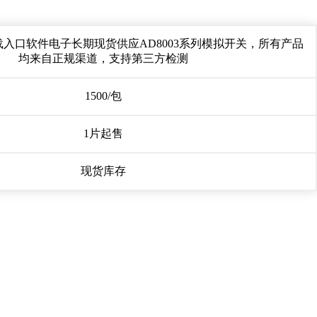
入口软件电子长期现货供应AD8003系列模拟开关，所有产品
均来自正规渠道，支持第三方检测
1500/包
1片起售
现货库存