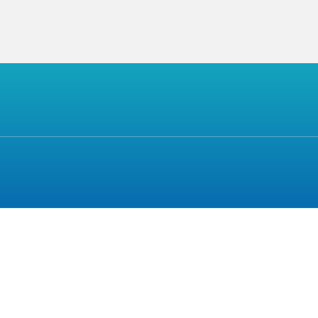
号，请联系客服
，芭乐APP旧版本下载入口软件