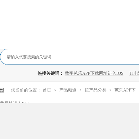
热搜关键词：
数字芭乐APP下载网址进入IOS
TI
您当前的位置：
首页
>
产品频道
>
按产品分类
>
芭乐APP下
载网址进入IOS
PP下载网址进入IOS