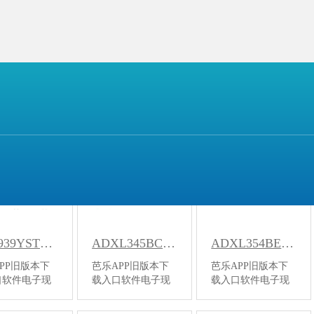
AD8397ARZ-运算放大器-芭乐APP下载网址进入IOS
AD7986BCPZ-模数转换器-芭乐APP下载网址进入IOS
HMC652LP2E-多路复用器-芭乐APP下载网址进入IOS
PP旧版本下
芭乐APP旧版本下
芭乐APP旧版本下
口软件电子现
载入口软件电子现
载入口软件电子现
应
货供应
货供应
397ARZ，
AD7986BCPZ，
HMC652LP2E，
品，支持第
原装正品，支持第
原装正品，支持第
检测…
【详
三方检…
【详情】
三方检…
【详情】
AD1939YSTZ-音频处理器-芭乐APP下载网址进入IOS
ADXL345BCCZ-数字加速度计-芭乐APP下载网址进入IOS
ADXL354BEZ-加速度传感器-芭乐APP下载网址进入IOS
PP旧版本下
芭乐APP旧版本下
芭乐APP旧版本下
口软件电子现
载入口软件电子现
载入口软件电子现
应
货供应
货供应
939YSTZ，
ADXL345BCCZ，
ADXL354BEZ，