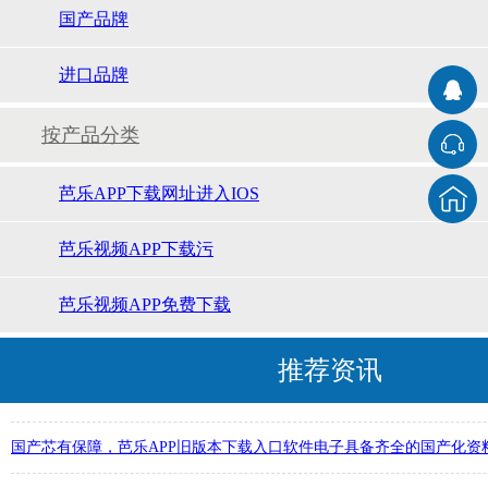
国产品牌
进口品牌
按产品分类
三星推出高端存储芯片租赁服务
芭乐APP下载网址进入IOS
新客户认可，老客户称赞，芭乐APP旧版本下载入口软件电子始终追求
芭乐视频APP下载污
风雨十年，始终如一，芭乐APP旧版本下载入口软件电子帮助工业客
芭乐视频APP免费下载
芭乐APP旧版本下载入口软件电子全力保障客户紧急招投标项目的采购
推荐资讯
凛冬散尽、星河长明，芭乐APP旧版本下载入口软件电子助力紧急
国产芯有保障，芭乐APP旧版本下载入口软件电子具备齐全的国产化资料