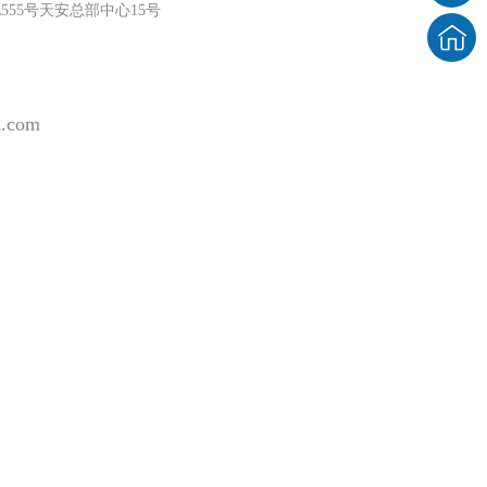
55号天安总部中心15号
电子科技有限公司 @ 版权所有 备
案号：
粤ICP备11943494号
技术支
持：
牛商股份（股票代码：830770）
百
u.com
度统计 版权声明 : 免责声明，隐私声明