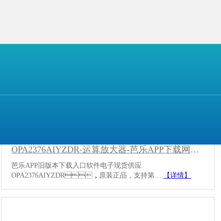
OPA2376AIYZDR-运算放大器-芭乐APP下载网址进入IOS
芭乐APP旧版本下载入口软件电子现货供应
OPA2376AIYZDR，原装正品，支持第…
【详情】