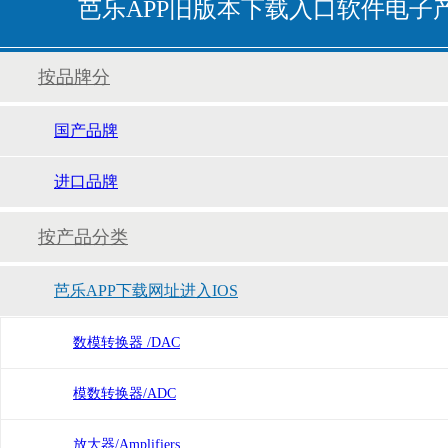
芭乐APP旧版本下载入口软件电子
按品牌分
国产品牌
进口品牌
按产品分类
芭乐APP下载网址进入IOS
数模转换器 /DAC
模数转换器/ADC
放大器/Amplifiers