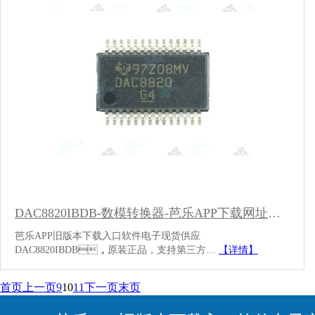
DAC8820IBDB-数模转换器-芭乐APP下载网址进入IOS
芭乐APP旧版本下载入口软件电子现货供应
DAC8820IBDB，原装正品，支持第三方…
【详情】
首页
上一页
9
10
11
下一页
末页