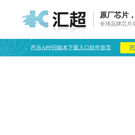
原厂芯片
全球品牌芯片
芭乐APP旧版本下载入口软件首页
芭
方案中心
新闻资讯
关于芭乐