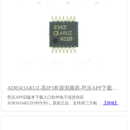
AD8343ARUZ-高IP3有源混频器-芭乐APP下载网址进入IOS
芭乐APP旧版本下载入口软件电子现货供应
AD8343ARUZ，原装正品，支持第三方检…
【详情】