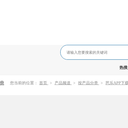
热搜
您当前的位置：
首页
>
产品频道
>
按产品分类
>
芭乐APP下
芭乐APP下载网址进入IOS