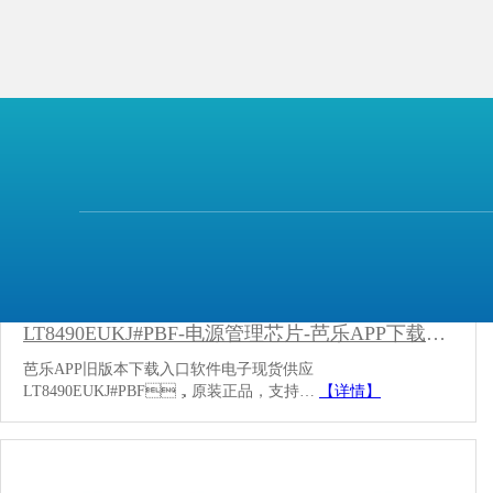
LT8490EUKJ#PBF-电源管理芯片-芭乐APP下载网址进入IOS
芭乐APP旧版本下载入口软件电子现货供应
LT8490EUKJ#PBF，原装正品，支持…
【详情】