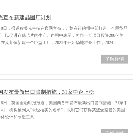
光宣布新建晶圆厂计划
月8日，报道称美光科技在官网宣布，计划在纽约州中部打造一个巨型晶
，以促进存储芯片的生产。声明中表示，将向一期项目投资200亿美
，在克莱镇新建一个巨型工厂，2023年开始场地准备工作，2024…
了解详情
国发布最新出口管制措施，31家中企上榜
月8日，英国金融时报报道，美国商务部发布最新出口管制措施，31家中
司、机构被列入“未经核实的名单”，限制它们获得某些受监管的美国
导体设计和制造工具