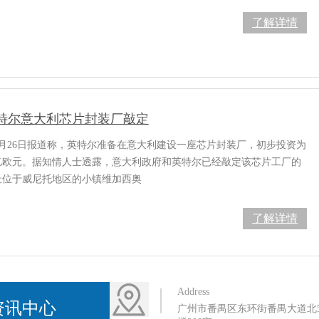
了解详情
特尔意大利芯片封装厂敲定
月26日报道称，英特尔准备在意大利建设一座芯片封装厂，初步投资为
亿欧元。据知情人士透露，意大利政府和英特尔已经敲定该芯片工厂的
址位于威尼托地区的小镇维加西奥
了解详情
Address
资讯中心
广州市番禺区东环街番禺大道北5