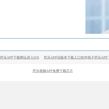
芭乐APP下载网址进入IOS
芭乐APP旧版本下载入口软件电子芭乐APP
芭乐视频APP免费下载芯片
电子进行产品线培训
入口软件电子进行产品线培训，受到了总经理刘丹女士热情接待...