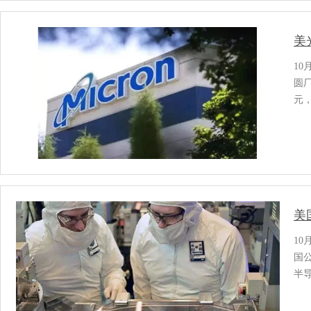
美
10
圆厂
元
美
10
国公
半