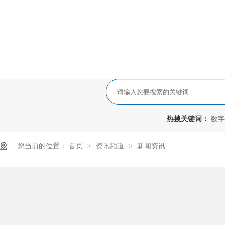
热搜关键词：
数字
您当前的位置：
首页
>
资讯频道
>
新闻资讯
头条
芯洲科技莅临芭乐APP旧版本下载入口软件
3月26日，芯洲科技原厂莅临芭乐APP旧版本下载