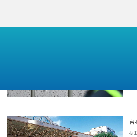
S
20
结合
1.
台
据工