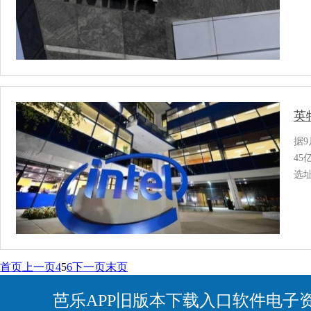
英
据9
45
选
首页
上一页
4
5
6
下一页
末页
芭乐APP旧版本下载入口软件电子