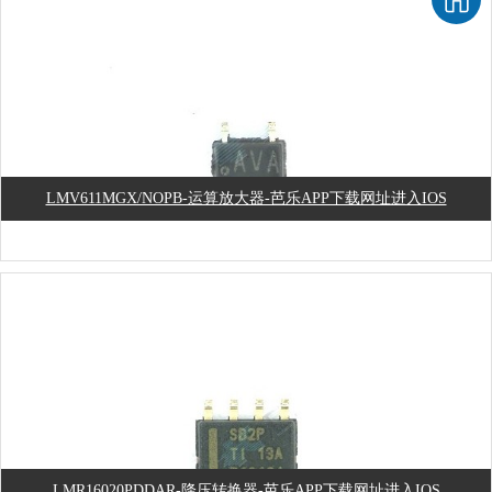
LMV611MGX/NOPB-运算放大器-芭乐APP下载网址进入IOS
LMR16020PDDAR-降压转换器-芭乐APP下载网址进入IOS