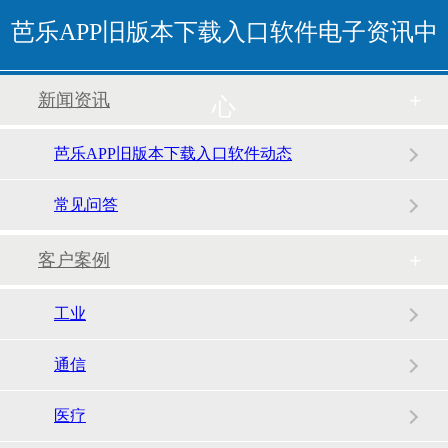
芭乐APP旧版本下载入口软件电子资讯中
新闻资讯
心
芭乐APP旧版本下载入口软件动态
常见问答
客户案例
工业
MX25L25635FMI-10G-存储-芭乐视频APP下载污
通信
医疗