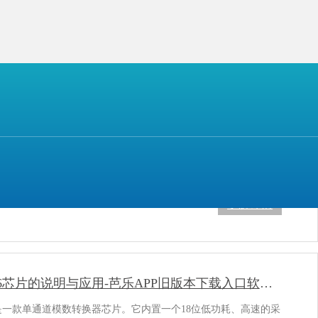
详情
397芯片简介-芭乐APP旧版本下载入口软件电子
7是一款运算放大器芯片。内部有两个电压反馈型的运算放大器，拥
色的线性度来驱动高负载。具备共发射极、轨到轨输出级的输出
，相较于典型的发射极、跟随器输出级来说，性能十分优越，当
了解详情
AD7986芯片的说明与应用-芭乐APP旧版本下载入口软件电子
6是一款单通道模数转换器芯片。它内置一个18位低功耗、高速的采