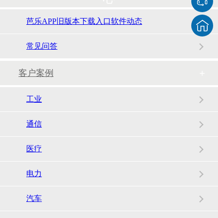
芭乐APP旧版本下载入口软件动态
常见问答
客户案例
工业
通信
ADF7023BCPZ-收发器-芭乐APP下载网址进入IOS
医疗
电力
汽车