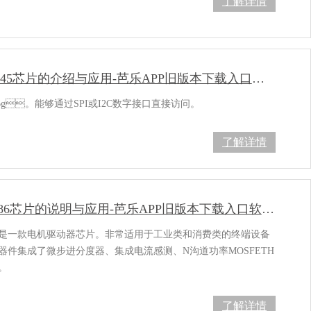
了解详情
ADXL345芯片的介绍与应用-芭乐APP旧版本下载入口软件电子
6g。能够通过SPI或I2C数字接口直接访问。
了解详情
DRV8886芯片的说明与应用-芭乐APP旧版本下载入口软件电子
86是一款电机驱动器芯片。非常适用于工业类和消费类的终端设备
该器件集成了微步进分度器、集成电流感测、N沟道功率MOSFETH
。
了解详情