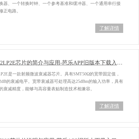
器、一个转换时钟、一个参考基准和缓冲器、一个通用串行接
正电路。
了解详情
HMC652LP2E芯片的简介与应用-芭乐APP旧版本下载入口软件电子
2LP2E是一款射频微波衰减器芯片。具有SMT50Ω的宽带固定值，
dB的衰减电平。宽带衰减器可处理高达25dBm的输入功率，具有
衰减精度，能够与高容量表贴制造技术相兼容。
了解详情