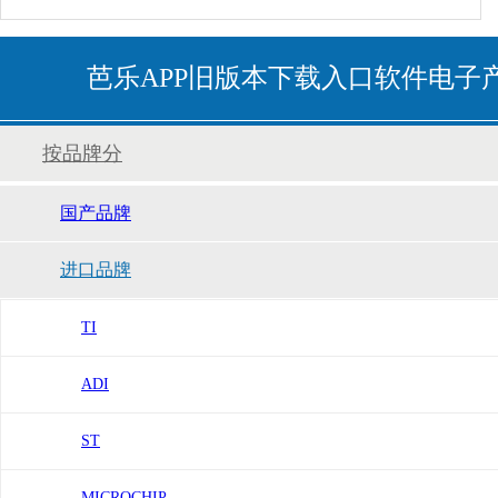
情】
芭乐APP旧版本下载入口软件电子
按品牌分
国产品牌
进口品牌
TI
ADI
ST
MICROCHIP