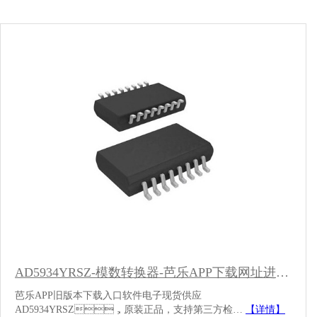
AD5934YRSZ-模数转换器-芭乐APP下载网址进入IOS
芭乐APP旧版本下载入口软件电子现货供应
AD5934YRSZ，原装正品，支持第三方检…
【详情】