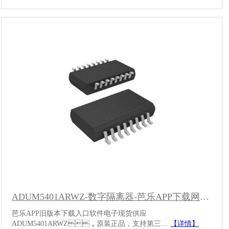
ADUM5401ARWZ-数字隔离器-芭乐APP下载网址进入IOS
芭乐APP旧版本下载入口软件电子现货供应
ADUM5401ARWZ，原装正品，支持第三…
【详情】