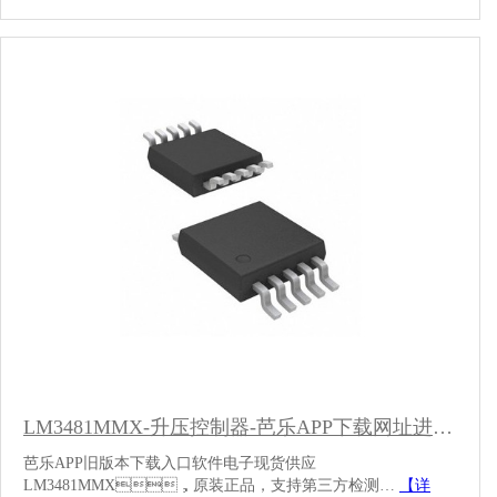
LM3481MMX-升压控制器-芭乐APP下载网址进入IOS
芭乐APP旧版本下载入口软件电子现货供应
LM3481MMX，原装正品，支持第三方检测…
【详