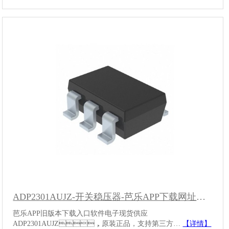
ADP2301AUJZ-开关稳压器-芭乐APP下载网址进入IOS
芭乐APP旧版本下载入口软件电子现货供应
ADP2301AUJZ，原装正品，支持第三方…
【详情】