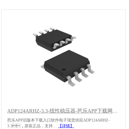
ADP124ARHZ-3.3-线性稳压器-芭乐APP下载网址进入IOS
芭乐APP旧版本下载入口软件电子现货供应ADP124ARHZ-
3.3，原装正品，支持…
【详情】