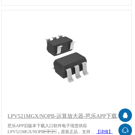
LPV521MGX/NOPB-运算放大器-芭乐APP下载网址进入IOS
芭乐APP旧版本下载入口软件电子现货供应
LPV521MGX/NOPB，原装正品，支持…
【详情】