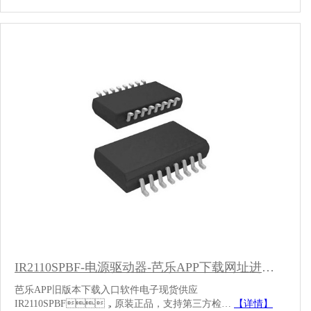
IR2110SPBF-电源驱动器-芭乐APP下载网址进入IOS
芭乐APP旧版本下载入口软件电子现货供应
IR2110SPBF，原装正品，支持第三方检…
【详情】