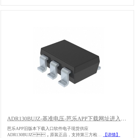
ADR130BUJZ-基准电压-芭乐APP下载网址进入IOS
芭乐APP旧版本下载入口软件电子现货供应
ADR130BUJZ，原装正品，支持第三方检…
【详情】