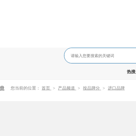
热搜关
您当前的位置：
首页
>
产品频道
>
按品牌分
>
进口品牌
进口品牌