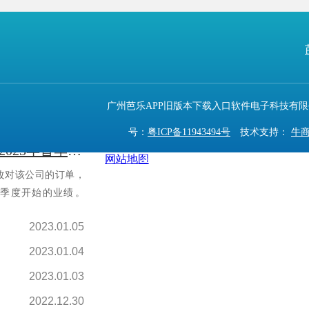
下一篇：
越南疫情恶化，单日新增呈爆发式上涨
023年秋季化解
续。除了智能手
广州芭乐APP旧版本下载入口软件电子科技有限
电子产品之外，
号：
粤ICP备11943494号
技术支持：
牛商
.
【详情+】
台积电客户大砍单 2023年首季应收减少
网站地图
830770）
百度统计 版权声明 : 免责声明
对该公司的订单，
季度开始的业绩。
2023.01.05
2023.01.04
2023.01.03
2022.12.30