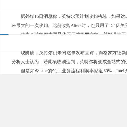
来源：
|
发布日期：2021-07-16
浏览量：
据外媒16日消息称，英特尔预计划收购格芯，如果达
来最大的一次收购。此前收购Altera时，也只用了154亿美元
作为全球第四大圆晶代工厂的格罗方德，总部设立于美
工市场7%的份额。而据知情人士透露，金穆巴达拉将在
现阶段，英特尔仍未对这事发布置评，而格罗方
分析人士认为，若此项收购达到，英特尔将变成全站式的
但是如今tsmc的代工业务流程利润率贴近50%，In
tsmc创办人张忠谋讽刺。假如Intel确实要运行代工业务流
一步提高生产能力。
但是，格芯是全世界第四大芯片代工厂，英特尔要收
【本文标签】
英特尔 格芯 晶圆代工
【声明】