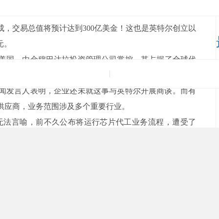
成，交易总值将预计达到300亿美金！这也是英特尔创立以
。
国，由金穆巴达拉投资管理公司掌控，其占据了全球代
21年开展格罗方德的IPO。
德新闻发言人表明，企业还未就这事与英特尔开展商谈。而有
供应商，业务范围涉及多个重要行业。
tel无法言喻，前不久公布将运行芯片代工业务流程，遭受了
程，那麼收购GF实际意义重特大，该新项目有利于Intel进
购格芯，很可能会遭受反垄断法监督机构的审查。