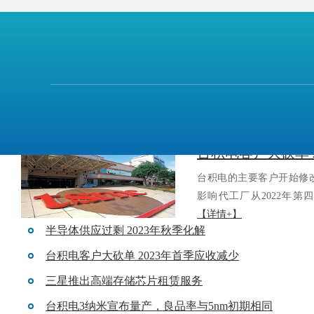
上一篇：
台积电规划在日本新建晶圆厂
半导体供应过剩 2
半导体的供应过剩正在长期持
机和个人电脑等面向消费者的
IT巨头的数据中心投资也..
台积电的主要客户开始修改
影响代工厂从2022年第四
【详情+】
半导体供应过剩 2023年秋季化解
台积电客户大砍单 2023年首季应收减少
三星推出高端存储芯片租赁服务
台积电3纳米宣布量产，良品率与5nm初期相同