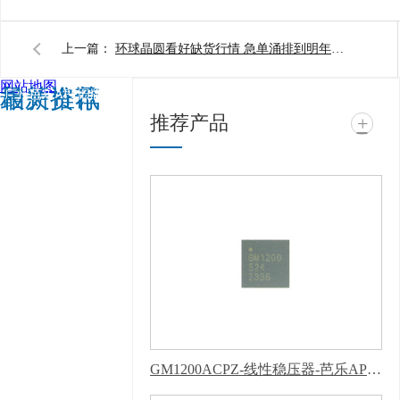
上一篇：
环球晶圆看好缺货行情 急单涌排到明年上半年
网站地图
相关推荐
最新资讯
广州芭乐APP旧版本下
推荐产品
+
载入口软件电子科技有
限公司 @ 版权所有 备
案号：
粤ICP备19124574
号
技术支持：
牛商股
份（股票代码：
830770）
百度统计
版权声明 : 免责声明，
隐私声明
GM1200ACPZ-线性稳压器-芭乐APP下载网址进入IOS