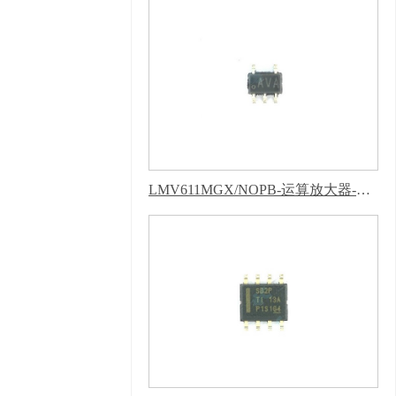
隐私声明
LMV611MGX/NOPB-运算放大器-芭乐APP下载网址进入IOS