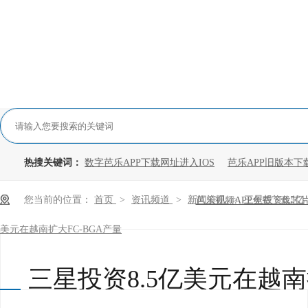
热搜关键词：
数字芭乐APP下载网址进入IOS
芭乐APP旧版本下
您当前的位置：
首页
>
资讯频道
>
新闻资讯
>
三星投资8.5亿
芭乐视频APP免费下载芯
美元在越南扩大FC-BGA产量
三星投资8.5亿美元在越南