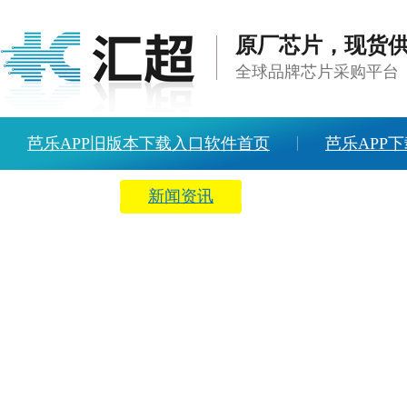
原厂芯片，现货
全球品牌芯片采购平台
芭乐APP旧版本下载入口软件首页
芭乐APP下
方案中心
新闻资讯
关于芭乐APP旧版