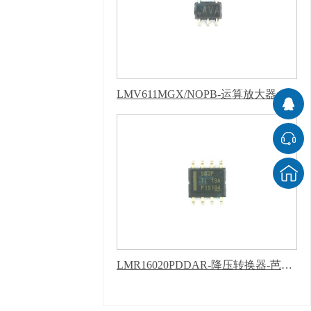
LMV611MGX/NOPB-运算放大器-芭乐APP下载网址进入IOS
LMR16020PDDAR-降压转换器-芭乐APP下载网址进入IOS