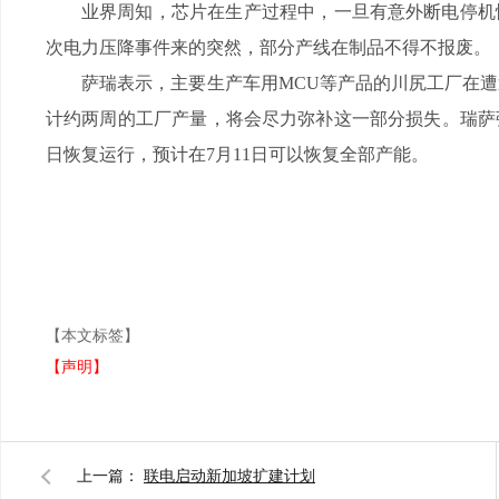
业界周知，芯片在生产过程中，一旦有意外断电停
次电力压降事件来的突然，部分产线在制品不得不报废。
萨瑞表示，主要生产车用MCU等产品的川尻工厂
计约两周的工厂产量，将会尽力弥补这一部分损失。
日恢复运行，预计在7月11日可以恢复全部产能。
【本文标签】
【声明】
上一篇：
联电启动新加坡扩建计划