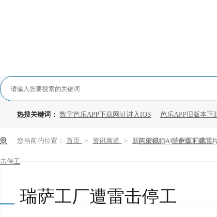
热搜关键词：
数字芭乐APP下载网址进入IOS
芭乐APP旧版本下
您当前的位置：
首页
>
资讯频道
>
新闻资讯
>
瑞萨工厂遭雷
芭乐视频APP免费下载芯
击停工
瑞萨工厂遭雷击停工