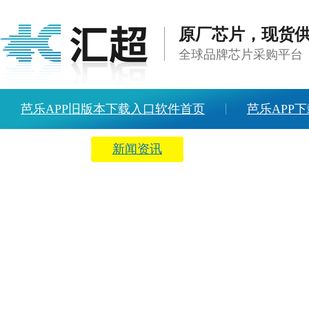
原厂芯片，现货
全球品牌芯片采购平台
芭乐APP旧版本下载入口软件首页
芭乐APP下
方案中心
新闻资讯
关于芭乐APP旧版