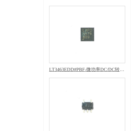
限公司 @ 版权所有 备
案号：
粤ICP备11943494
号
技术支持：
牛商股
份（股票代码：
830770）
百度统计
版权声明 : 免责声明，
隐私声明
LT3463EDD#PBF-微功率DC/DC转换器-芭乐APP下载网址进入IOS