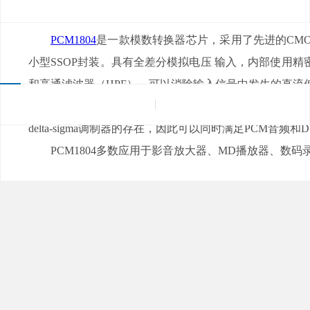
来源：
|
发布日期：2021-05-06
浏览量：
PCM1804
是一款模数转换器芯片，采用了先进的CM
小型SSOP封装。具有全差分模拟电压
输入，内部使用精密
和高通滤波器（HPF），可以消除输入信号中发生的直流偏移
PCM1804对于性能要求较高的应用来说非常适合，它
delta-sigma调制器的存在，因此
可以同时满足PCM音频和DS
PCM1804多数应用于影音放大器、MD播放器、数码录