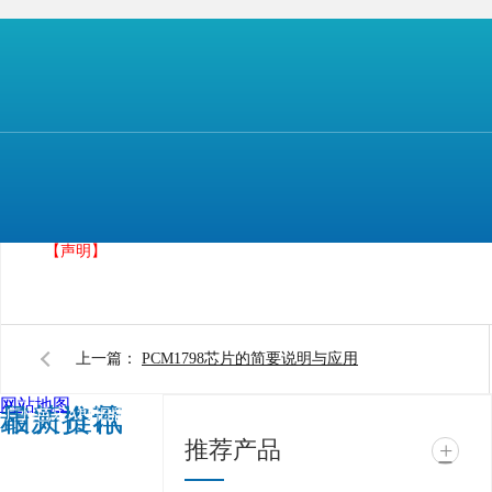
广州芭乐APP旧版本下载入口软件电子科技有限
IOS、芭乐视频APP下载污、芭乐视频APP免费下载
来坚持做原装正品芯片，
以最合理的价格支持广大客户。
【本文标签】
PCM1804芯片 TI
【声明】
上一篇：
PCM1798芯片的简要说明与应用
网站地图
相关推荐
最新资讯
广州芭乐APP旧版本下
推荐产品
+
载入口软件电子科技有