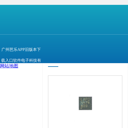
【声明】
上一篇：
传京瓷150亿日元盖MLCC新厂
相关推荐
最新资讯
广州芭乐APP旧版本下
推荐产品
+
载入口软件电子科技有
网站地图
限公司 @ 版权所有 备
案号：
粤ICP备11943494
号
技术支持：
牛商股
份（股票代码：
830770）
百度统计
版权声明 : 免责声明，