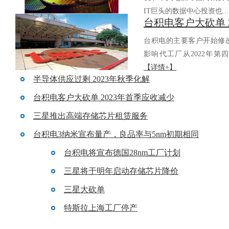
IT巨头的数据中心投资也..
台积电的主要客户开始修改对
影响代工厂从2022年第四
【详情+】
半导体供应过剩 2023年秋季化解
台积电客户大砍单 2023年首季应收减少
三星推出高端存储芯片租赁服务
台积电3纳米宣布量产，良品率与5nm初期相同
台积电将宣布德国28nm工厂计划
三星将于明年启动存储芯片降价
三星大砍单
特斯拉上海工厂停产