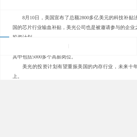
来源：
|
发布日期：2022-08-10
浏览量：
8月10日，美国宣布了总额2800多亿美元的科技补贴法
国的芯片行业输血补贴，美光公司也是被邀请参与的企业之一
投资计划。
美光公司宣布将在2030年前投资400亿美元，用于
其中包括5000多个高薪岗位。
美光的投资计划有望重振美国的内存行业，未来
上。
美光是美国第一大、全球第三大内存芯片公司，市场份额
海力士两家韩国公司就占据了全球75%的内存份额。
除了内存之外，美光也是全球领先的NAND闪存公司之一
美光的份额大约只有10%，以前只比六大原厂中的Intel份额
是五大原厂中份额最低的了。
【本文标签】