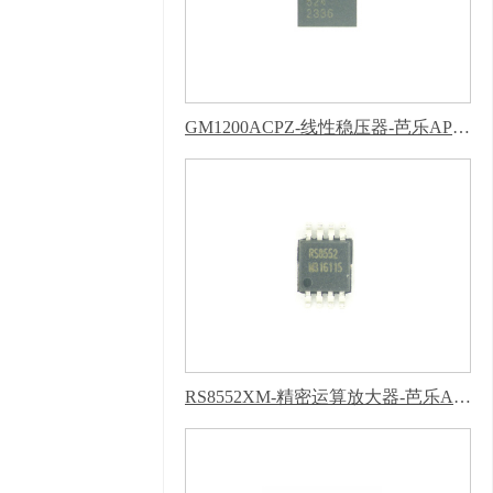
830770）
百度统计
版权声明 : 免责声明，
隐私声明
GM1200ACPZ-线性稳压器-芭乐APP下载网址进入IOS
RS8552XM-精密运算放大器-芭乐APP下载网址进入IOS