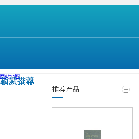
汇
超电
子
多年来投身于电子芯片代理分销行业，
芭乐APP旧版本下载入口软件电子您身边的
优质
ADI
供应
【本文标签】
联电-芯片
【声明】
上一篇：
国产芯片迎来断崖式增长，各大厂商开始陆续调涨
网站地图
相关推荐
最新资讯
广州芭乐APP旧版本下
推荐产品
+
载入口软件电子科技有
限公司 @ 版权所有 备
案号：
粤ICP备11943494
号
技术支持：
牛商股
份（股票代码：