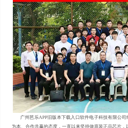
广州芭乐APP旧版本下载入口软件电子科技有限公司经10余
为本、合作共赢的态度，一直以来坚持做原装正品芯片