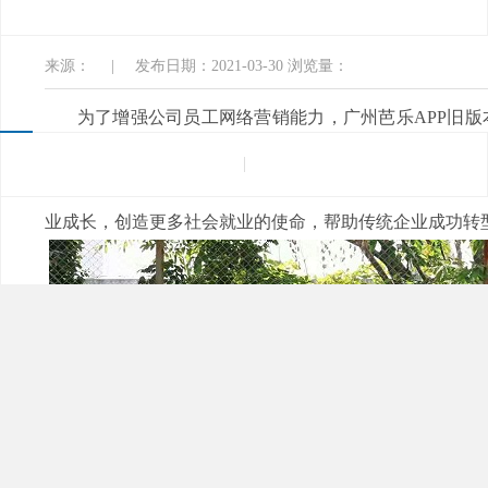
件电子员工前往单仁学院
来源：
|
发布日期：2021-03-30
浏览量：
为了增强公司员工网络营销能力，广州芭乐APP旧版
工前往单仁电子商务学院进行为期21天的培训。
被称为网络营销“黄埔军校”的单仁学院，是由单仁博士
业成长，创造更多社会就业的使命，帮助传统企业成功转型