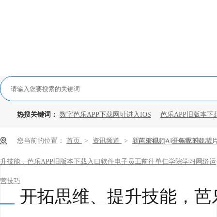
热搜关键词：
数字芭乐APP下载网址进入IOS
芭乐APP旧版本下
您当前的位置：
首页
>
资讯频道
>
新闻资讯
>
开拓思维、提
芭乐视频APP免费下载芯
升技能，芭乐APP旧版本下载入口软件电子员工前往单仁学院学习网络运
营技巧
开拓思维、提升技能