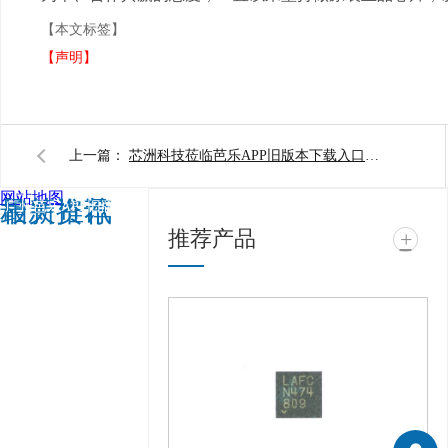
【本文标签】
【声明】
上一篇：
芯洲科技莅临芭乐APP旧版本下载入口软件电子进行产品线培训
网站地图
相关推荐
最新资讯
广州芭乐APP旧版本下
推荐产品
+
载入口软件电子科技有
限公司 @ 版权所有 备
案号：
粤ICP备11943494
号
技术支持：
牛商股
份（股票代码：
830770）
百度统计