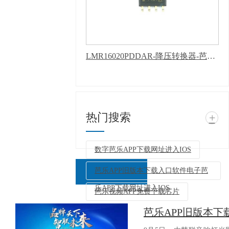
LMR16020PDDAR-降压转换器-芭乐APP下载网址进入IOS
热门搜索
+
数字芭乐APP下载网址进入IOS
芭乐APP旧版本下载入口软件电子芭
乐APP下载网址进入IOS
芭乐视频APP免费下载芯片
返回列表