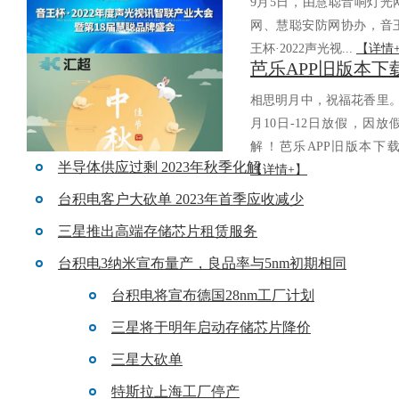
9月5日，由慧聪音响灯光网主
网、慧聪安防网协办
王杯·2022声光视...
【详情
相思明月中，祝福花香里
月10日-12日放假，
解！芭乐APP旧版本
半导体供应过剩 2023年秋季化解
【详情+】
台积电客户大砍单 2023年首季应收减少
三星推出高端存储芯片租赁服务
台积电3纳米宣布量产，良品率与5nm初期相同
台积电将宣布德国28nm工厂计划
三星将于明年启动存储芯片降价
三星大砍单
特斯拉上海工厂停产