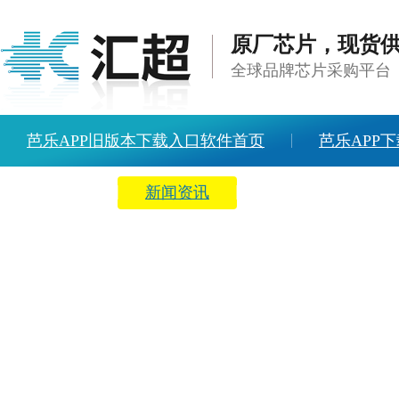
原厂芯片，现货
全球品牌芯片采购平台
芭乐APP旧版本下载入口软件首页
芭乐APP下
方案中心
新闻资讯
关于芭乐APP旧版