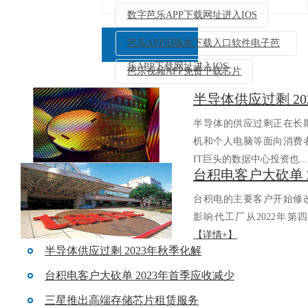
数字芭乐APP下载网址进入IOS
芭乐APP旧版本下载入口软件电子芭
乐APP下载网址进入IOS
芭乐视频APP免费下载芯片
半导体供应过剩 2
返回列表
半导体的供应过剩正在长期持
机和个人电脑等面向消费者
IT巨头的数据中心投资也..
台积电的主要客户开始修改对
影响代工厂从2022年第四季
【详情+】
半导体供应过剩 2023年秋季化解
台积电客户大砍单 2023年首季应收减少
三星推出高端存储芯片租赁服务