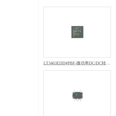
限公司 @ 版权所有 备
案号：
粤ICP备11943494
号
技术支持：
牛商股
份（股票代码：
830770）
百度统计
版权声明 : 免责声明，
隐私声明
LT3463EDD#PBF-微功率DC/DC转换器-芭乐APP下载网址进入IOS