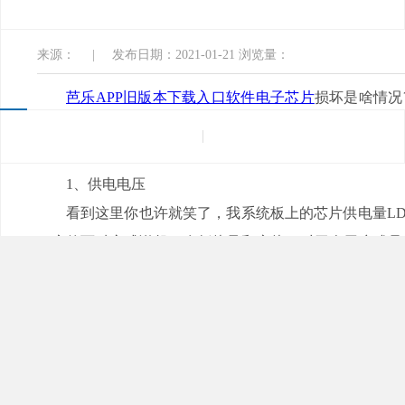
有哪些？
来源：
|
发布日期：2021-01-21
浏览量：
芭乐APP旧版本下载入口软件电子芯片
损坏是啥情况
口软件会发现芯片用着会损坏的情况，而芭乐APP旧版本
一下，芯片损坏的原因是由什么引起的。
1、供电电压
看到这里你也许就笑了，我系统板上的芯片供电量LDO输
程序的两种方式说起：在板烧录和座烧。对于个用户或是某
另一种方式工厂批量生产用的比较多，即座烧的方式。
对于很多开发板或者芭乐APP旧版本下载入口软件自己
电引脚拉出，如果编程器供电不稳，则很容易造成芯片的过
若编程器供电电压不准或电压不稳，超过了这个范围
编程器供电，如果编程器供电不稳，那烧录芯片的良品率