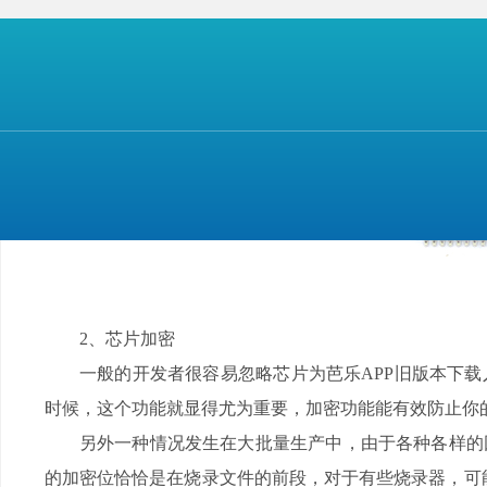
2、芯片加密
一般的开发者很容易忽略芯片为芭乐APP旧版本下载入
时候，这个功能就显得尤为重要，加密功能能有效防止你
另外一种情况发生在大批量生产中，由于各种各样的因
的加密位恰恰是在烧录文件的前段，对于有些烧录器