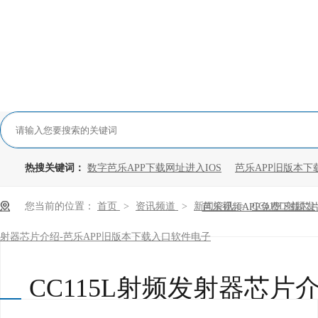
热搜关键词：
数字芭乐APP下载网址进入IOS
芭乐APP旧版本下
您当前的位置：
首页
>
资讯频道
>
新闻资讯
>
CC115L射频发
芭乐视频APP免费下载芯
射器芯片介绍-芭乐APP旧版本下载入口软件电子
CC115L射频发射器芯片