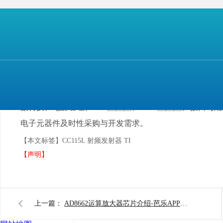
芭乐APP旧版本下载入口软件电子
常备 TI、
数转换、电源管理、DSP、MCU、接口与隔离
电子元器件及时性采购与开发需求。
【本文标签】
CC115L 射频发射器 TI
【声明】
上一篇：
AD8662运算放大器芯片介绍-芭乐APP旧版本下载入口软件电子