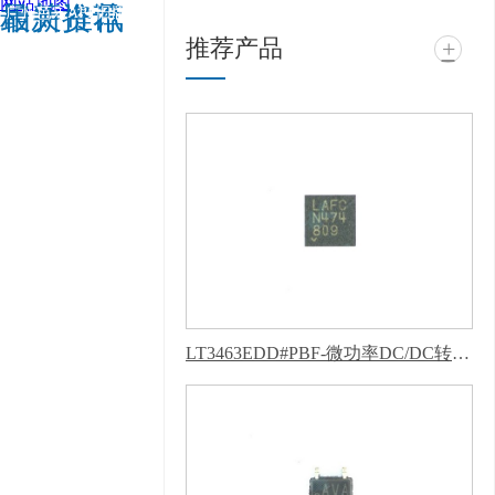
网站地图
相关推荐
最新资讯
广州芭乐APP旧版本下
推荐产品
+
载入口软件电子科技有
限公司 @ 版权所有 备
案号：
粤ICP备11943494
号
技术支持：
牛商股
份（股票代码：
830770）
百度统计
版权声明 : 免责声明，
隐私声明
LT3463EDD#PBF-微功率DC/DC转换器-芭乐APP下载网址进入IOS