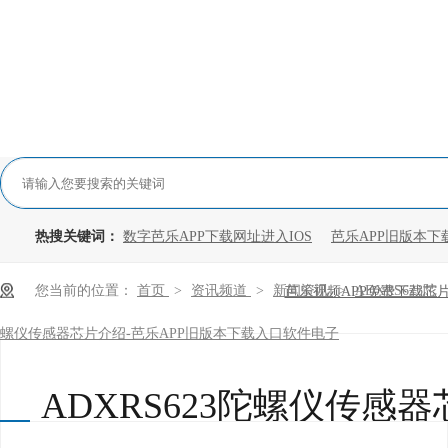
热搜关键词：
数字芭乐APP下载网址进入IOS
芭乐APP旧版本下
您当前的位置：
首页
>
资讯频道
>
新闻资讯
>
ADXRS623陀
芭乐视频APP免费下载芯
螺仪传感器芯片介绍-芭乐APP旧版本下载入口软件电子
ADXRS623陀螺仪传感