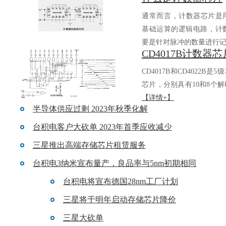
返回列表
通常而言，计数器芯片
基础运算的逻辑电路，
要是针对脉冲的数量进行记.
CD4017B和CD4022B是5
芯片，分别具有10和8个解
【详情+】
半导体供应过剩 2023年秋季化解
台积电客户大砍单 2023年首季应收减少
三星推出高端存储芯片租赁服务
台积电3纳米宣布量产，良品率与5nm初期相同
台积电将宣布德国28nm工厂计划
三星将于明年启动存储芯片降价
三星大砍单