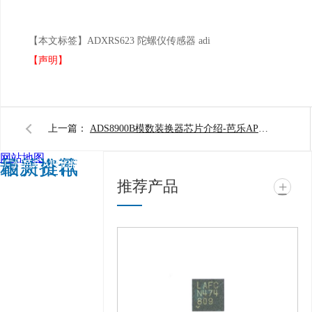
【本文标签】
ADXRS623 陀螺仪传感器 adi
【声明】
上一篇：
ADS8900B模数装换器芯片介绍-芭乐APP旧版本下载入口软件电子
网站地图
相关推荐
最新资讯
广州芭乐APP旧版本下
推荐产品
+
载入口软件电子科技有
限公司 @ 版权所有 备
案号：
粤ICP备11943494
号
技术支持：
牛商股
份（股票代码：