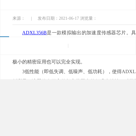
下载入口软件电子
来源：
|
发布日期：2021-06-17
浏览量：
ADXL356B
是一款模拟输出的加速度传感器芯片。具有低
度计，具有可以选择的测量范围，同时支持±10g和±20g范围
该器件在温度范围内所提供的低噪声、最小失调漂移
极小的精密应用也可以完全实现。
3低性能（即低失调、低噪声、低功耗），使
斜测量。该器件在更高的频率范围内的低噪声特性，对于无
ADXL356B十分适
合惯性测量单元、航姿航向参考系统
测、机器人、状态监控等应用。
芭乐APP旧版本下载入口软件电子
常备 TI、AD
换、电源管理、DSP、MCU、接口与隔离、传感