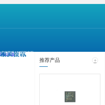
件及时性采购与开发需求。
【本文标签】
ADXL356B 加速度传感器 adi
【声明】
上一篇：
SN65HVD1781-RS485接口芯片介绍-芭乐APP旧版本下载入口软件电子
相关推荐
最新资讯
广州芭乐APP旧版本下
网站地图
推荐产品
+
载入口软件电子科技有
限公司 @ 版权所有 备
案号：
粤ICP备11943494
号
技术支持：
牛商股
份（股票代码：