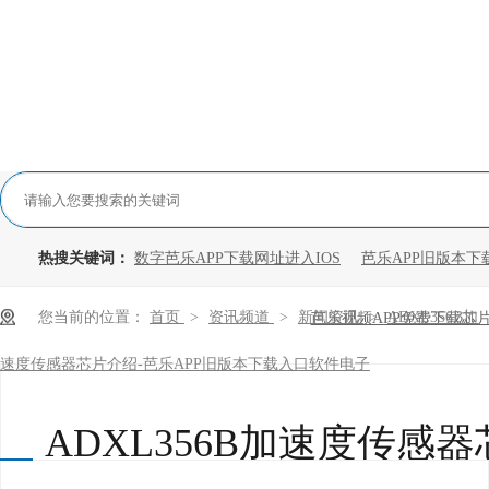
热搜关键词：
数字芭乐APP下载网址进入IOS
芭乐APP旧版本下
您当前的位置：
首页
>
资讯频道
>
新闻资讯
>
ADXL356B加
芭乐视频APP免费下载芯
速度传感器芯片介绍-芭乐APP旧版本下载入口软件电子
ADXL356B加速度传感