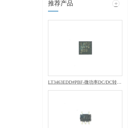
推荐产品
+
载入口软件电子科技有
限公司 @ 版权所有 备
案号：
粤ICP备11943494
号
技术支持：
牛商股
份（股票代码：
830770）
百度统计
版权声明 : 免责声明，
隐私声明
LT3463EDD#PBF-微功率DC/DC转换器-芭乐APP下载网址进入IOS