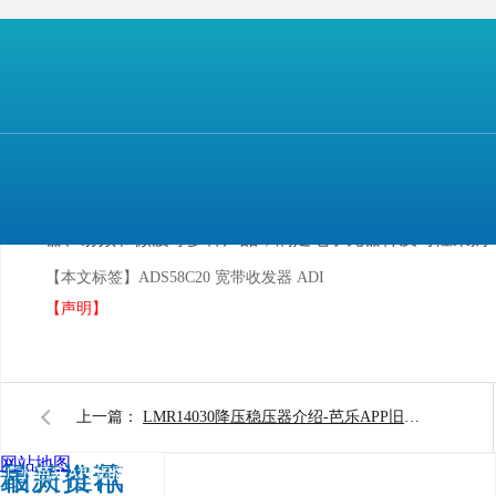
芭乐APP旧版本下载入口软件电子
是一家优质的芯片供应
现货库存，现货供应数模转换、模数转换、电源管理
器、射频和微波等多种产品，满足电子元器件及时性采购与
【本文标签】
ADS58C20 宽带收发器 ADI
【声明】
上一篇：
LMR14030降压稳压器介绍-芭乐APP旧版本下载入口软件电子
网站地图
相关推荐
最新资讯
广州芭乐APP旧版本下