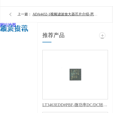
上一篇：
ADA4432-1视频滤波放大器芯片介绍-芭乐APP旧版本下载入口软件电子
网站地图
相关推荐
最新资讯
广州芭乐APP旧版本下
推荐产品
+
载入口软件电子科技有
限公司 @ 版权所有 备
案号：
粤ICP备11943494
号
技术支持：
牛商股
份（股票代码：
830770）
百度统计
版权声明 : 免责声明，
隐私声明
LT3463EDD#PBF-微功率DC/DC转换器-芭乐APP下载网址进入IOS