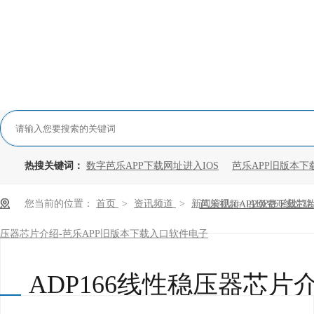
热搜关键词：
数字芭乐APP下载网址进入IOS
芭乐APP旧版本下
您当前的位置：
首页
>
资讯频道
>
新闻资讯
>
ADP166线性稳
芭乐视频APP免费下载芯
压器芯片介绍-芭乐APP旧版本下载入口软件电子
ADP166线性稳压器芯片