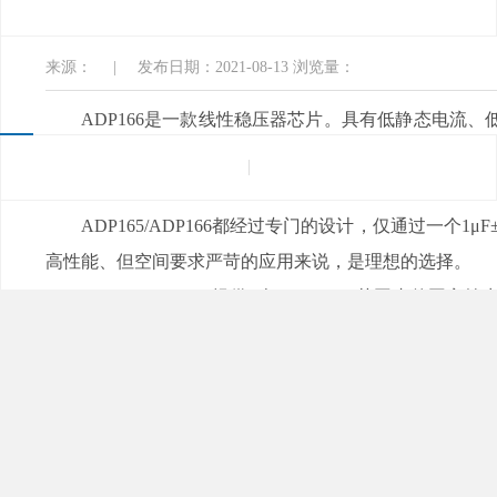
入口软件电子
来源：
|
发布日期：2021-08-13
浏览量：
ADP166是一款线性稳压器芯片。具有低静态电流
流最高能够达到150mA。 在150mA的负载下
内工作。ADP165与ADP166为同系列产品。
ADP165/ADP166都经过专门的设计，仅通过一
高性能、但空间要求严苛的应用来说，是理想的选择。
ADP165/ADP166提供7个1.2V~3.3V范围内的固定输
阻，当LDO禁用时，该电阻会自动使输出放电。ADP1
ADP165/ADP166能够提供3种小型封装，分别是4引脚
适合用于便携式和电池供电设备、后置DC-DC调节、便携式