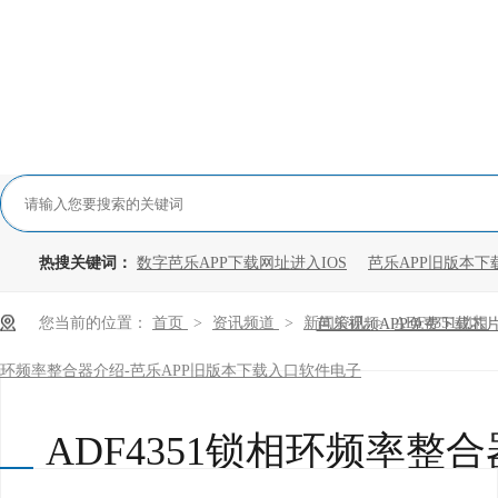
热搜关键词：
数字芭乐APP下载网址进入IOS
芭乐APP旧版本下
您当前的位置：
首页
>
资讯频道
>
新闻资讯
>
ADF4351锁相
芭乐视频APP免费下载芯
环频率整合器介绍-芭乐APP旧版本下载入口软件电子
ADF4351锁相环频率整