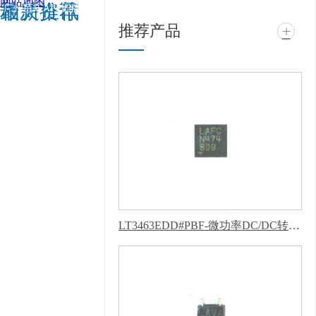
网站地图
相关推荐
最新资讯
广州芭乐APP旧版本下
推荐产品
+
载入口软件电子科技有
限公司 @ 版权所有 备
案号：
粤ICP备11943494
号
技术支持：
牛商股
份（股票代码：
830770）
百度统计
版权声明 : 免责声明，
隐私声明
LT3463EDD#PBF-微功率DC/DC转换器-芭乐APP下载网址进入IOS