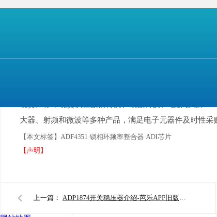
芭乐APP旧版本下载入口软件
电子
是一家优质的芯片供
现货库存，现货供应数模转换、模数转换、电源管理
大器、射频和微波等多种产品，满足电子元器件及时性采购
【本文标签】
ADF4351 锁相环频率整合器 ADI芯片
【声明】
上一篇：
ADP1874开关稳压器介绍-芭乐APP旧版本下载入口软件电子