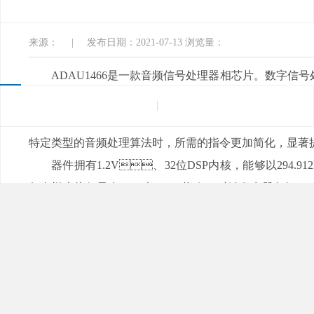
载入口软件电子
来源：
|
发布日期：2021-07-13
浏览量：
ADAU1466是一款音频信号处理器相芯片。数字信号处
并且能够与ADAU145X系列器件实现兼容。
器件的硬件架构经过优化重组，使得音频处理变得更加高
特定类型的音频处理算法时，所需的指令更加简化，显著提
器件拥有1.2V、32位DSP内核，能够以294.9
每个样本执行最多6144个SIMD指令。时钟发生器包括了
音频采样率。
该器件的接口能够连接各种模数转换器、数模转换器
端口、I2C、SPI等，能够通过独立的主从I2C/SPI来控制端口
ADAU1466可以通过微控制器等外部主器件进行编程和
能和主控制端口可实现复杂的独立系统。