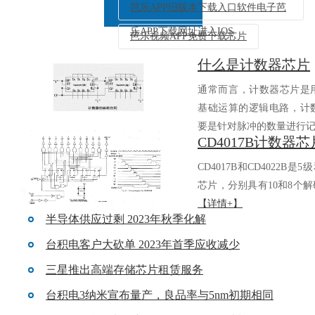
芭乐APP旧版本下载入口软件电子芭
乐APP下载网址进入IOS
芭乐视频APP免费下载芯片
什么是计数器芯片
返回列表
通常而言，计数器芯
基础运算的逻辑电路，
要是针对脉冲的数量进行记.
CD4017B和CD4022B是5
芯片，分别具有10和8个解码
【详情+】
半导体供应过剩 2023年秋季化解
台积电客户大砍单 2023年首季应收减少
三星推出高端存储芯片租赁服务
台积电3纳米宣布量产，良品率与5nm初期相同