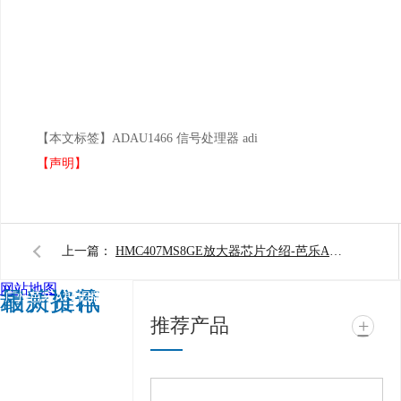
【本文标签】
ADAU1466 信号处理器 adi
【声明】
上一篇：
HMC407MS8GE放大器芯片介绍-芭乐APP旧版本下载入口软件电子
网站地图
相关推荐
最新资讯
广州芭乐APP旧版本下
推荐产品
+
载入口软件电子科技有
限公司 @ 版权所有 备
案号：
粤ICP备11943494