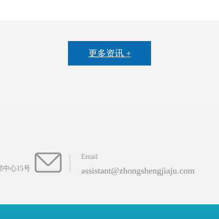
更多资讯 +
Email
中心15号
assistant@zhongshengjiaju.com