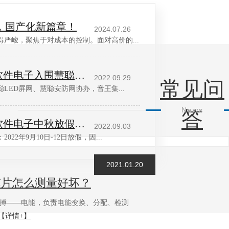
，国产化新篇章！
2024.07.26
严峻，聚焦于对成本的控制。面对高价的...
芭乐APP旧版本下载入口软件电子入围慧聪网“音王杯”十佳配件配套品牌20强
2022.09.29
常见问
聪LED屏网、慧聪安防网协办，音王集...
News
答
芭乐APP旧版本下载入口软件电子中秋放假通知
2022.09.03
022年9月10日-12日放假，因...
2021.01.20
么测量好坏？
，负责电能变换、分配、检测
【详情+】