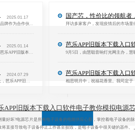
理品牌阵容！
国产芯，性价比的领航者
2025.01.17
品牌作为合作伙...
拜访多家客户，发现疫情后的市场显得
-优秀代理商
2025.01.14
共铸高性能高可靠模拟之芯，在近期举办的共模代理商大会上，芭乐APP旧版本下载入口软件电子作为共...
9月5日，由慧聪音响灯光网主办，慧
-纵横开拓奖
2024.07.29
感知世界 传递你我，在近期举办的中科银河芯首届代理商大会上，芭乐APP旧版本下载入口软件电子作...
相思明月中，祝福花香里。我司定于：2
乐APP旧版本下载入口软件电子教你模拟电源芯片怎
坏?电源芯片是所有电子设备的电能供应心脏，掌控着电子设备的脉搏——电能
失效将直接导致电子设备停止工作甚至损毁，是电子设备中很关键的器件。