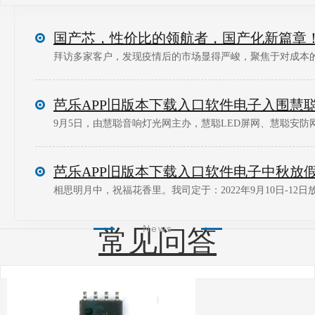
国产芯，性价比的领航者，国产化新篇章
拜访多家客户，发现疫情后的市场显得严峻，聚焦于对成本的控
9月5日，由慧聪音响灯光网主办，慧聪LED屏网、慧聪安防网
相思明月中，祝福花香里。我司定于：2022年9月10日-12日放
News
常见问答