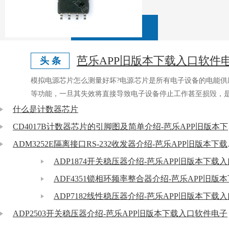
芭乐APP旧版本下载入口软件
头 条
模拟电源芯片怎么测量好坏?电源芯片是所有电子设备的电能
等功能，一旦其失效将直接导致电子设备停止工作甚至损毁，
什么是计数器芯片
CD40
ADM3252
ADP1874开关稳压器介绍-芭乐APP旧版本下载
ADP7182线性稳压器介绍-芭乐APP旧版本下载
ADP2503开关稳压器介绍-芭乐APP旧版本下载入口软件电子