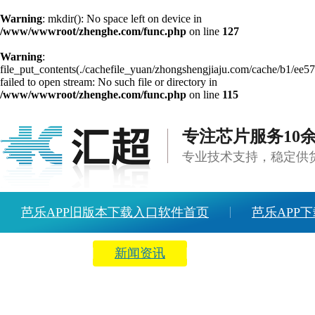
Warning
: mkdir(): No space left on device in
/www/wwwroot/zhenghe.com/func.php
on line
127
Warning
:
file_put_contents(./cachefile_yuan/zhongshengjiaju.com/cache/b1/ee5
failed to open stream: No such file or directory in
/www/wwwroot/zhenghe.com/func.php
on line
115
专注芯片服务10
专业技术支持，稳定供
芭乐APP旧版本下载入口软件首页
芭乐APP下
方案中心
新闻资讯
关于芭乐APP旧版