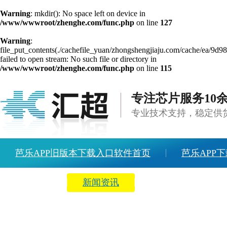
Warning
: mkdir(): No space left on device in
/www/wwwroot/zhenghe.com/func.php
on line
127
Warning
:
file_put_contents(./cachefile_yuan/zhongshengjiaju.com/cache/ea/9d98
failed to open stream: No such file or directory in
/www/wwwroot/zhenghe.com/func.php
on line
115
专注芯片服务10
专业技术支持，稳定供
芭乐APP旧版本下载入口软件首页
芭乐APP下
方案中心
新闻资讯
关于芭乐APP旧版