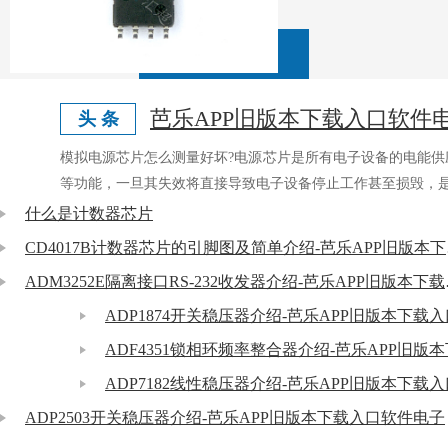
芭乐APP旧版本下载入口软件
头 条
模拟电源芯片怎么测量好坏?电源芯片是所有电子设备的电能
等功能，一旦其失效将直接导致电子设备停止工作甚至损毁，
什么是计数器芯片
CD40
ADM3252
ADP1874开关稳压器介绍-芭乐APP旧版本下载
ADP7182线性稳压器介绍-芭乐APP旧版本下载
ADP2503开关稳压器介绍-芭乐APP旧版本下载入口软件电子