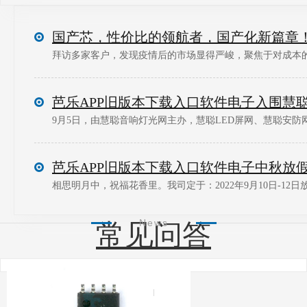
国产芯，性价比的领航者，国产化新篇章
拜访多家客户，发现疫情后的市场显得严峻，聚焦于对成本的控
9月5日，由慧聪音响灯光网主办，慧聪LED屏网、慧聪安防网
相思明月中，祝福花香里。我司定于：2022年9月10日-12日放
News
常见问答